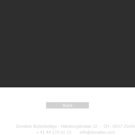
Back
Donateo Bodenbeläge - Habsburgstrasse 32 -
CH - 8037 Zürich
+ 41 44 272 01 10
info@donateo.com