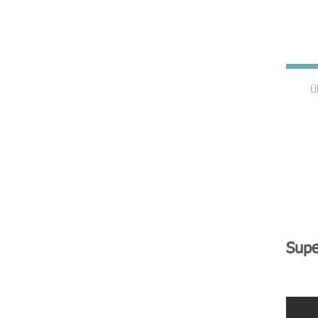
Ü
Supe
Super Domino 351