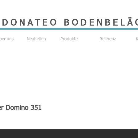
DONATEO BODENBELÄ
ber uns
Neuheiten
Produkte
Referenz
K
r Domino 351