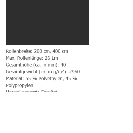
Rollenbreite: 200 cm, 400 cm
Max. Rollenlänge: 26 Lm
Gesamthöhe (ca. in mm): 40
Gesamtgewicht (ca. in g/m²): 2960
Material: 55 % Polyethylen, 45 %
Polypropylen
Herstellungsart: Getuftet
Rücken: Latexbeschichtet, mit
Drainagefunktion
Wasserdurchlässigkeit: 60 l/min/m²
UV-Beständigkeit (DIN 53387): >
10.000 Std.