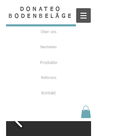
DONATEO
BODENBELÄGE
Über uns
Neuheiten
Produkte
Referenz
Kontakt