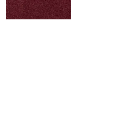
Breiten (m) :
4,00 / 5,00
Rücken :
ECO Fusionbac, aus 100 %
recycelten PET-Flaschen
Textur :
Frisé
Polmaterial :
100% PA ECONYL®, ein
regeneriertes Nylongarn aus recyceltem
Abfall
Aspekt :
Einfarbig/meliert
Wohnbereich :
Stark: Schlafzimmer,
Gästezimmer, Wohnzimmer, Esszimmer,
Hobbyraum, privat Büro, Eingang, Dielen
Objektbereich:
Leicht: Hotelzimmer,
Hotelsuite
Polhöhe (mm) :
9.5
Gesamtdicke (mm) :
12.0
Donateo Bodenbeläge - Habsburgstrasse 32
-
CH - 8037 Zürich