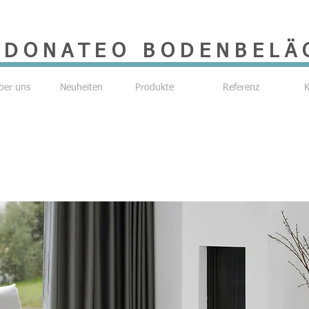
DONATEO BODENBELÄ
ber uns
Neuheiten
Produkte
Referenz
K