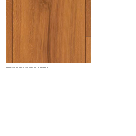
TECHNISCHE DATEN
Integrierte Trittschalldämmung:
Nein
Leimlos verfügbar:
Ja
Klick-Verbindung:
Ja
Für Fussbodenheizung geeignet:
Ja
Nutzungsklasse:
31 (Gewerbliche und
Objektbereiche - geringe Nutzung)
Antistatische Oberfläche:
Ja
Antibakterielle Oberfläche:
Ja
Dielenstärke /
Dämmung:
9
mm + 1 mm